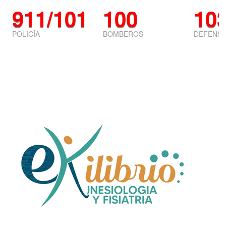
911/101
100
10
POLICÍA
BOMBEROS
DEFENSA 