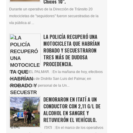
Chicos 10".
Durante un operativo de la Dirección de Tránsito 20
motocicletas de "seguidores" fueron secuestradas de la
vía pública al ...
LA POLICÍA RECUPERÓ UNA
MOTOCICLETA QUE HABRÍAN
ROBADO Y SECUESTRARON
TRES MÁS DE DUDOSA
PROCEDENCIA.
SAN LUIS DEL PALMAR. : En la mañana de hoy, efectivos
de la Comisaría de Distrito San Luis del Palmar, en
colaboración con personal de la Un...
DEMORARON EN ITATÍ A UN
CONDUCTOR CON 2,11 G/L DE
ALCOHOL EN SANGRE Y
RETUVIERÓN EL VEHÍCULO.
ITATI : En el marco de los operativos