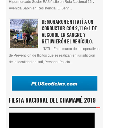
Hipermercado Sector EASY, sito en Ruta Nacional 16 y
Avenida Sabin en Resistencia. El Servi...
DEMORARON EN ITATÍ A UN
CONDUCTOR CON 2,11 G/L DE
ALCOHOL EN SANGRE Y
RETUVIERÓN EL VEHÍCULO.
ITATI : En el marco de los operativos
de Prevención de Ilícitos que se realizan en jurisdicción
de la localidad de Itatí, Personal Policia...
FIESTA NACIONAL DEL CHAMAMÉ 2019