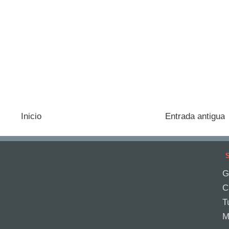
Inicio
Entrada antigua
S
G
C
T
M