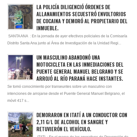
LA POLICÍA DILIGENCIÓ ÓRDENES DE
ALLANAMIENTOS SECUESTRÓ ENVOLTORIOS
DE COCAINA Y DEMORÓ AL PROPIETARIO DEL
INMUEBLE.
SANTA ANA : En la jornada de ayer efectivos policiales de la Comisaría
Distrito Santa Ana junto al Área de Investigación de la Unidad Regi...
UN MASCULINO ABANDONÓ UNA
MOTOCICLETA EN LAS INMEDIACIONES DEL
PUENTE GENERAL MANUEL BELGRANO Y SE
ARROJÓ AL RÍO PARANÁ HACE INSTANTES.
Se tomó conocimiento por transeuntes sobre un masculino con
intenciones de arrojarse desde el Puente General Manuel Belgrano, el
móvil 417 s...
DEMORARON EN ITATÍ A UN CONDUCTOR CON
2,11 G/L DE ALCOHOL EN SANGRE Y
RETUVIERÓN EL VEHÍCULO.
ITATI : En el marco de los operativos de Prevención de