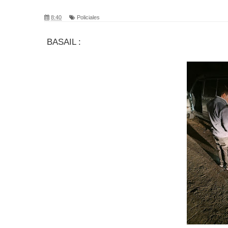
8:40
Policiales
BASAIL :