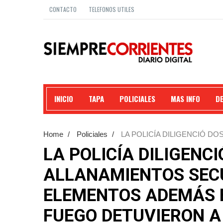
CONTACTO
TELEFONOS UTILES
INICIO
TAPA
POLICIALES
MAS INFO
D
Home
/
Policiales
/
LA POLICÍA DILIGENCIÓ 
ELEMENTOS ADEMÁS ENCONTRARON ARMAS DE 
LA POLICÍA DILIGENC
ESTARÍAN VINCULADOS AL HECHO QUÉ SE INVEST
ALLANAMIENTOS SEC
ELEMENTOS ADEMÁS 
FUEGO DETUVIERON A