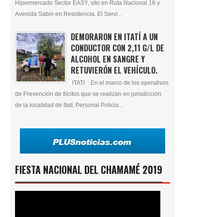
Hipermercado Sector EASY, sito en Ruta Nacional 16 y
Avenida Sabin en Resistencia. El Servi...
DEMORARON EN ITATÍ A UN
CONDUCTOR CON 2,11 G/L DE
ALCOHOL EN SANGRE Y
RETUVIERÓN EL VEHÍCULO.
ITATI : En el marco de los operativos
de Prevención de Ilícitos que se realizan en jurisdicción
de la localidad de Itatí, Personal Policia...
FIESTA NACIONAL DEL CHAMAMÉ 2019