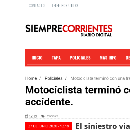
CONTACTO
TELEFONOS UTILES
INICIO
TAPA
POLICIALES
MAS INFO
D
Home
/
Policiales
/
Motociclista terminó con una fr
Motociclista terminó c
accidente.
12:19
Policiales
El siniestro v
27 DE JUNIO 2020 - 12:19