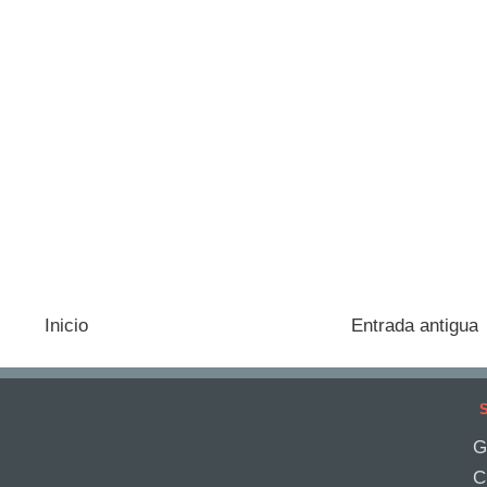
Inicio
Entrada antigua
S
G
C