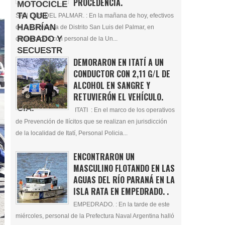
PROCEDENCIA.
SAN LUIS DEL PALMAR. : En la mañana de hoy, efectivos
de la Comisaría de Distrito San Luis del Palmar, en
colaboración con personal de la Un...
DEMORARON EN ITATÍ A UN
CONDUCTOR CON 2,11 G/L DE
ALCOHOL EN SANGRE Y
RETUVIERÓN EL VEHÍCULO.
ITATI : En el marco de los operativos
de Prevención de Ilícitos que se realizan en jurisdicción
de la localidad de Itatí, Personal Policia...
ENCONTRARON UN
MASCULINO FLOTANDO EN LAS
AGUAS DEL RÍO PARANÁ EN LA
ISLA RATA EN EMPEDRADO. .
EMPEDRADO. : En la tarde de este
miércoles, personal de la Prefectura Naval Argentina halló