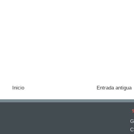
Inicio
Entrada antigua
S
G
C