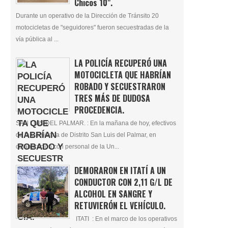
Chicos 10".
Durante un operativo de la Dirección de Tránsito 20
motocicletas de "seguidores" fueron secuestradas de la
vía pública al ...
LA POLICÍA RECUPERÓ UNA
MOTOCICLETA QUE HABRÍAN
ROBADO Y SECUESTRARON
TRES MÁS DE DUDOSA
PROCEDENCIA.
SAN LUIS DEL PALMAR. : En la mañana de hoy, efectivos
de la Comisaría de Distrito San Luis del Palmar, en
colaboración con personal de la Un...
DEMORARON EN ITATÍ A UN
CONDUCTOR CON 2,11 G/L DE
ALCOHOL EN SANGRE Y
RETUVIERÓN EL VEHÍCULO.
ITATI : En el marco de los operativos