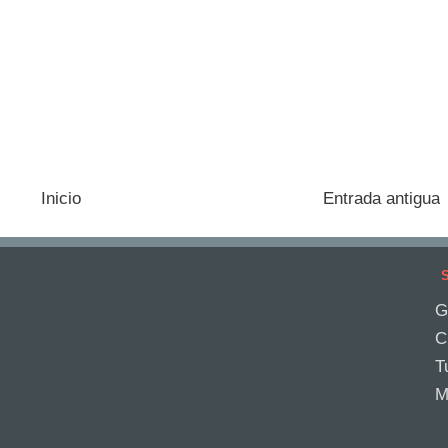
Inicio
Entrada antigua
S
G
C
T
M