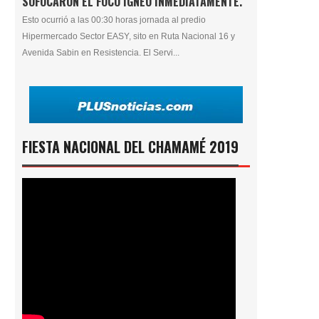
SOFOCARON EL FOCO ÍGNEO INMEDIATAMENTE.
Esto ocurrió a las 00:30 horas jornada al predio
Hipermercado Sector EASY, sito en Ruta Nacional 16 y
Avenida Sabin en Resistencia. El Servi...
FIESTA NACIONAL DEL CHAMAMÉ 2019