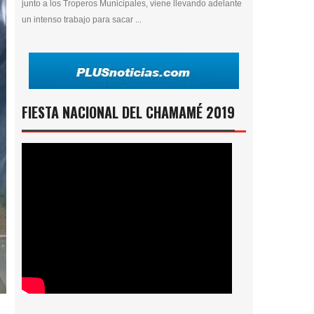
junto a los Troperos Municipales, viene llevando adelante
un intenso trabajo para sacar ...
FIESTA NACIONAL DEL CHAMAMÉ 2019