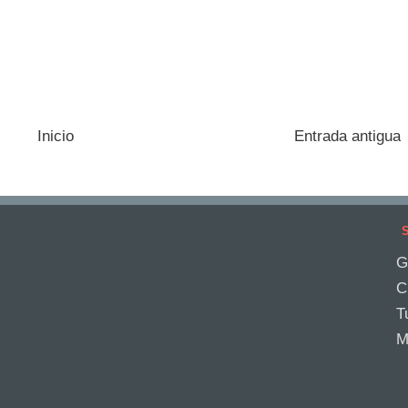
Inicio
Entrada antigua
S
G
C
T
M