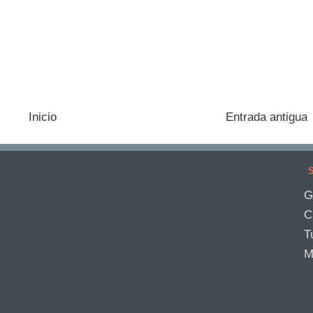
Inicio
Entrada antigua
S
G
C
T
M