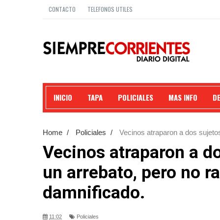
CONTACTO
TELEFONOS UTILES
INICIO
TAPA
POLICIALES
MAS INFO
D
Home
/
Policiales
/
Vecinos atraparon a dos sujetos
damnificado.
Vecinos atraparon a d
un arrebato, pero no ra
damnificado.
11:02
Policiales