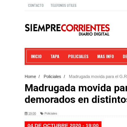
CONTACTO
TELEFONOS UTILES
INICIO
TAPA
POLICIALES
MAS INFO
D
Home
/
Policiales
/
Madrugada movida para el G.R.I
Madrugada movida para 
demorados en distintos
19:00
Policiales
04 DE OCTUBRE 2020 - 19:00