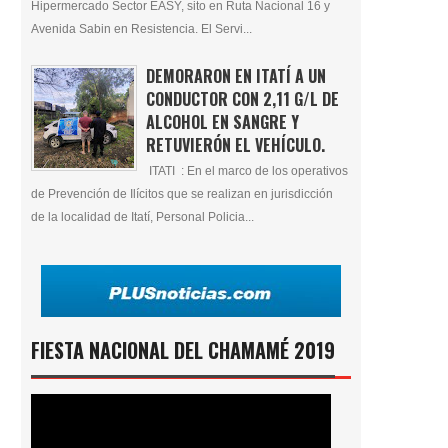
Hipermercado Sector EASY, sito en Ruta Nacional 16 y
Avenida Sabin en Resistencia. El Servi...
DEMORARON EN ITATÍ A UN
CONDUCTOR CON 2,11 G/L DE
ALCOHOL EN SANGRE Y
RETUVIERÓN EL VEHÍCULO.
ITATI : En el marco de los operativos
de Prevención de Ilícitos que se realizan en jurisdicción
de la localidad de Itatí, Personal Policia...
FIESTA NACIONAL DEL CHAMAMÉ 2019