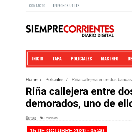
CONTACTO
TELEFONOS UTILES
INICIO
TAPA
POLICIALES
MAS INFO
D
Home
/
Policiales
/
Riña callejera entre dos banda
Riña callejera entre d
demorados, uno de ell
5:40
Policiales
15 DE OCTUBRE 2020 - 05:40