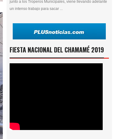
junto a los Troperos Municipales, viene llevando adelante
un intenso trabajo para sacar ...
FIESTA NACIONAL DEL CHAMAMÉ 2019