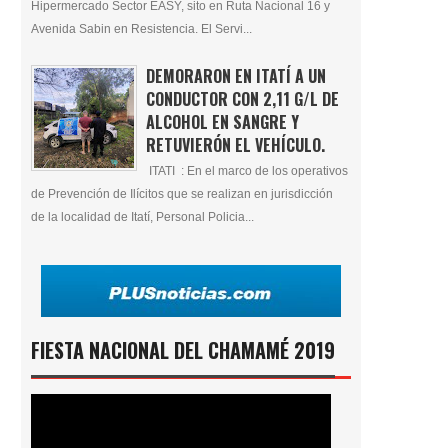
Hipermercado Sector EASY, sito en Ruta Nacional 16 y
Avenida Sabin en Resistencia. El Servi...
DEMORARON EN ITATÍ A UN
CONDUCTOR CON 2,11 G/L DE
ALCOHOL EN SANGRE Y
RETUVIERÓN EL VEHÍCULO.
ITATI : En el marco de los operativos
de Prevención de Ilícitos que se realizan en jurisdicción
de la localidad de Itatí, Personal Policia...
FIESTA NACIONAL DEL CHAMAMÉ 2019