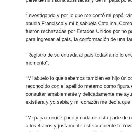
parte de mi mama austriacas y de mi papa pola
“
Investigando y por lo que me contó mi papá vin
abuela Francisca y mi bisabuela Catalina. Como
fueron rechazadas por Estados Unidos por no po
para ingresar al país, la conformación de una fam
“Registro de su entrada al país todavía no lo en
momento”.
“Mi abuelo lo que sabemos también es hijo únic
reconocido con el apellido materno como figura 
consultar amablemente y delicadamente me ayud
existiera y yo sabia y mi corazón me decía que s
“Mi papá conoce poco y nada de esta parte de n
a los 4 años y justamente este accidente ferrovia