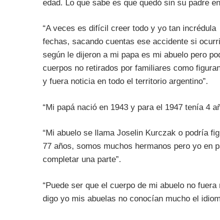
edad. Lo que sabe es que quedó sin su padre en 
“
A veces es difícil creer todo y yo tan incrédu
fechas, sacando cuentas ese accidente si ocurrió
según le dijeron a mi papa es mi abuelo pero pod
cuerpos no retirados por familiares como figuran
y fuera noticia en todo el territorio argentino”.
“
Mi papá nació en 1943 y para el 1947 tenía 4 añ
“
Mi abuelo se llama Joselin Kurczak o podría fi
77 años, somos muchos hermanos pero yo en part
completar una parte”.
“
Puede ser que el cuerpo de mi abuelo no fuera r
digo yo mis abuelas no conocían mucho el idio