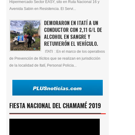
Hipermercado Sector EASY, sito en Ruta Nacional 16 y
Avenida Sabin en Resistencia. El Servi...
DEMORARON EN ITATÍ A UN
CONDUCTOR CON 2,11 G/L DE
ALCOHOL EN SANGRE Y
RETUVIERÓN EL VEHÍCULO.
ITATI : En el marco de los operativos
de Prevención de Ilícitos que se realizan en jurisdicción
de la localidad de Itatí, Personal Policia...
FIESTA NACIONAL DEL CHAMAMÉ 2019