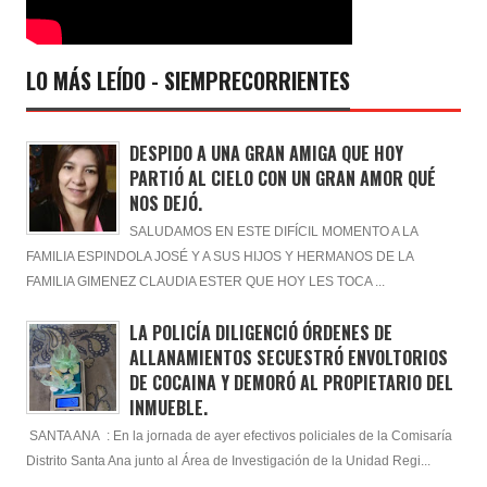
LO MÁS LEÍDO - SIEMPRECORRIENTES
DESPIDO A UNA GRAN AMIGA QUE HOY
PARTIÓ AL CIELO CON UN GRAN AMOR QUÉ
NOS DEJÓ.
SALUDAMOS EN ESTE DIFÍCIL MOMENTO A LA
FAMILIA ESPINDOLA JOSÉ Y A SUS HIJOS Y HERMANOS DE LA
FAMILIA GIMENEZ CLAUDIA ESTER QUE HOY LES TOCA ...
LA POLICÍA DILIGENCIÓ ÓRDENES DE
ALLANAMIENTOS SECUESTRÓ ENVOLTORIOS
DE COCAINA Y DEMORÓ AL PROPIETARIO DEL
INMUEBLE.
SANTA ANA : En la jornada de ayer efectivos policiales de la Comisaría
Distrito Santa Ana junto al Área de Investigación de la Unidad Regi...