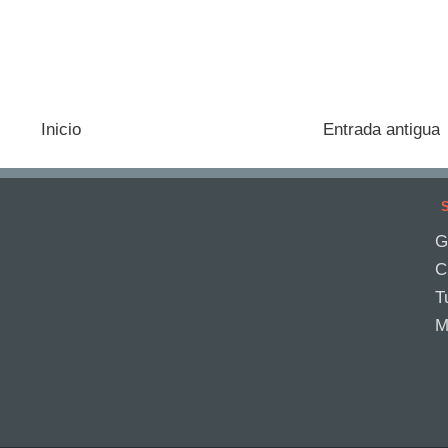
Inicio
Entrada antigua
S
G
C
T
M