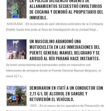
LA POLICÍA DILIGENCIÓ ÓRDENES DE
ALLANAMIENTOS SECUESTRÓ ENVOLTORIOS
DE COCAINA Y DEMORÓ AL PROPIETARIO DEL
INMUEBLE.
SANTA ANA : En la jornada de ayer efectivos policiales de la Comisaría
Distrito Santa Ana junto al Área de Investigación de la Unidad Regi...
UN MASCULINO ABANDONÓ UNA
MOTOCICLETA EN LAS INMEDIACIONES DEL
PUENTE GENERAL MANUEL BELGRANO Y SE
ARROJÓ AL RÍO PARANÁ HACE INSTANTES.
Se tomó conocimiento por transeuntes sobre un masculino con
intenciones de arrojarse desde el Puente General Manuel Belgrano, el
móvil 417 s...
DEMORARON EN ITATÍ A UN CONDUCTOR CON
2,11 G/L DE ALCOHOL EN SANGRE Y
RETUVIERÓN EL VEHÍCULO.
ITATI : En el marco de los operativos de Prevención de