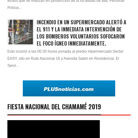
Ilícitos que se realizan en jurisdicción de la localidad de Itatí, Personal
Policia...
INCENDIO EN UN SUPERMERCADO ALERTÓ A
EL 911 Y LA INMEDIATA INTERVENCIÓN DE
LOS BOMBEROS VOLUNTARIOS SOFOCARON
EL FOCO ÍGNEO INMEDIATAMENTE.
Esto ocurrió a las 00:30 horas jornada al predio Hipermercado Sector
EASY, sito en Ruta Nacional 16 y Avenida Sabin en Resistencia. El
Servi...
FIESTA NACIONAL DEL CHAMAMÉ 2019