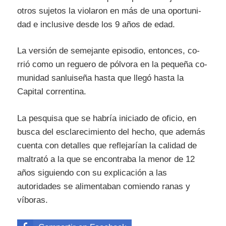
otros sujetos la vio­laron en más de una opor­tu­ni­
dad e inclusive desde los 9 años de edad.
La ver­sión de se­me­jan­te epi­so­dio, en­ton­ces, co­
rrió co­mo un re­gue­ro de pól­vo­ra en la pe­que­ña co­
mu­ni­dad sanluiseña has­ta que lle­gó hasta la
Capital correntina.
La pes­qui­sa que se ha­brí­a ini­cia­do de ofi­cio, en
bus­ca del es­cla­re­ci­mien­to del he­cho, que además
cuenta con detalles que reflejarían la calidad de
maltrató a la que se encontraba la menor de 12
años siguiendo con su explicación a las
autoridades se alimentaban comiendo ranas y
víboras.