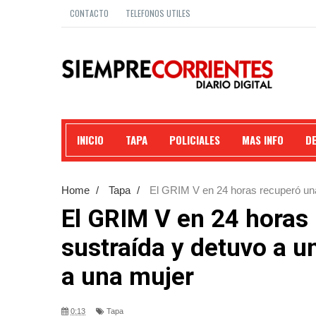
CONTACTO
TELEFONOS UTILES
INICIO
TAPA
POLICIALES
MAS INFO
D
Home
/
Tapa
/
El GRIM V en 24 horas recuperó una 
una mujer
El GRIM V en 24 horas
sustraída y detuvo a un
a una mujer
0:13
Tapa