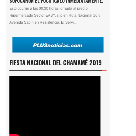
SOFOCARON EL FOCO ÍGNEO INMEDIATAMENTE.
Esto ocurrió a las 00:30 horas jornada al predio
Hipermercado Sector EASY, sito en Ruta Nacional 16 y
Avenida Sabin en Resistencia. El Servi...
FIESTA NACIONAL DEL CHAMAMÉ 2019