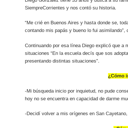
Diego González tiene 33 años y busca a su famil
SiempreCorrientes y nos contó su historia.
“Me crié en Buenos Aires y hasta donde se, toda
contando mis papás y bueno lo fui asimilando”, 
Continuando por esa línea Diego explicó que a 
situaciones “En la escuela decís que sos adoptad
presentando distintas situaciones”.
¿Cómo in
-Mi búsqueda inicio por inquietud, no pude con
hoy no se encuentra en capacidad de darme mu
-Decidí volver a mis orígenes en San Cayetano,