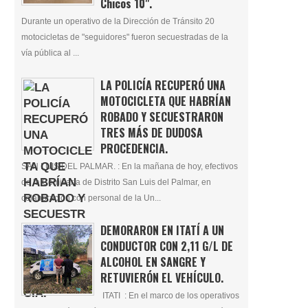
Chicos 10".
Durante un operativo de la Dirección de Tránsito 20
motocicletas de "seguidores" fueron secuestradas de la
vía pública al ...
LA POLICÍA RECUPERÓ UNA
MOTOCICLETA QUE HABRÍAN
ROBADO Y SECUESTRARON
TRES MÁS DE DUDOSA
PROCEDENCIA.
SAN LUIS DEL PALMAR. : En la mañana de hoy, efectivos
de la Comisaría de Distrito San Luis del Palmar, en
colaboración con personal de la Un...
DEMORARON EN ITATÍ A UN
CONDUCTOR CON 2,11 G/L DE
ALCOHOL EN SANGRE Y
RETUVIERÓN EL VEHÍCULO.
ITATI : En el marco de los operativos