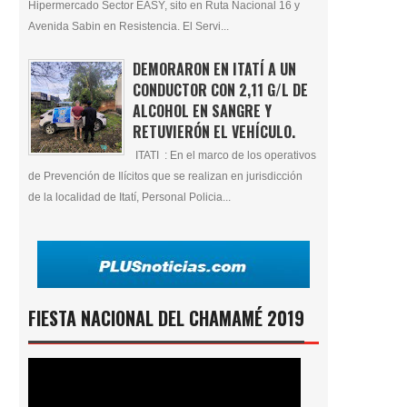
Hipermercado Sector EASY, sito en Ruta Nacional 16 y
Avenida Sabin en Resistencia. El Servi...
DEMORARON EN ITATÍ A UN
CONDUCTOR CON 2,11 G/L DE
ALCOHOL EN SANGRE Y
RETUVIERÓN EL VEHÍCULO.
ITATI : En el marco de los operativos
de Prevención de Ilícitos que se realizan en jurisdicción
de la localidad de Itatí, Personal Policia...
FIESTA NACIONAL DEL CHAMAMÉ 2019