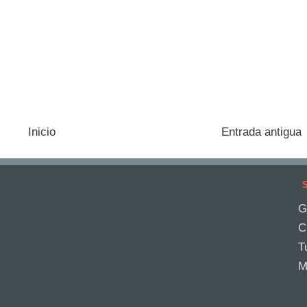
Inicio
Entrada antigua
S
G
C
T
M