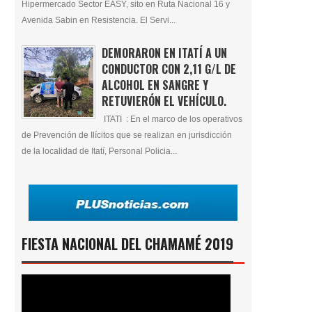
Hipermercado Sector EASY, sito en Ruta Nacional 16 y
Avenida Sabin en Resistencia. El Servi...
DEMORARON EN ITATÍ A UN
CONDUCTOR CON 2,11 G/L DE
ALCOHOL EN SANGRE Y
RETUVIERÓN EL VEHÍCULO.
ITATI : En el marco de los operativos
de Prevención de Ilícitos que se realizan en jurisdicción
de la localidad de Itatí, Personal Policia...
FIESTA NACIONAL DEL CHAMAMÉ 2019