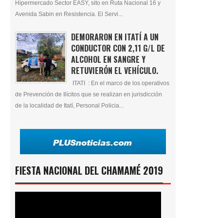
Hipermercado Sector EASY, sito en Ruta Nacional 16 y
Avenida Sabin en Resistencia. El Servi...
DEMORARON EN ITATÍ A UN
CONDUCTOR CON 2,11 G/L DE
ALCOHOL EN SANGRE Y
RETUVIERÓN EL VEHÍCULO.
ITATI : En el marco de los operativos
de Prevención de Ilícitos que se realizan en jurisdicción
de la localidad de Itatí, Personal Policia...
FIESTA NACIONAL DEL CHAMAMÉ 2019