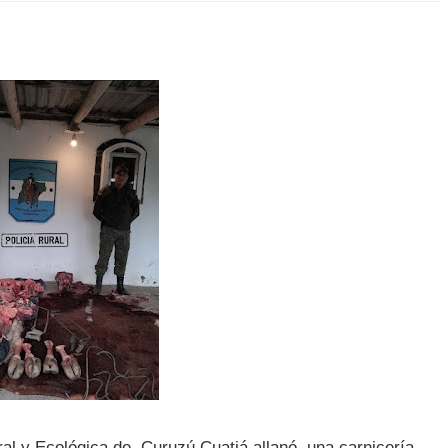
ural y Ecológica de Curuzú Cuatiá allanó una carnicería