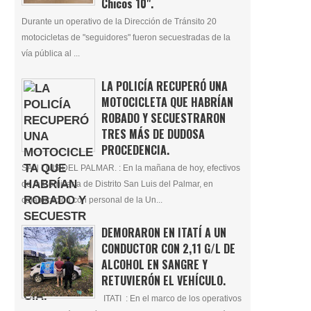
Chicos 10".
Durante un operativo de la Dirección de Tránsito 20
motocicletas de "seguidores" fueron secuestradas de la
vía pública al ...
LA POLICÍA RECUPERÓ UNA
MOTOCICLETA QUE HABRÍAN
ROBADO Y SECUESTRARON
TRES MÁS DE DUDOSA
PROCEDENCIA.
SAN LUIS DEL PALMAR. : En la mañana de hoy, efectivos
de la Comisaría de Distrito San Luis del Palmar, en
colaboración con personal de la Un...
DEMORARON EN ITATÍ A UN
CONDUCTOR CON 2,11 G/L DE
ALCOHOL EN SANGRE Y
RETUVIERÓN EL VEHÍCULO.
ITATI : En el marco de los operativos