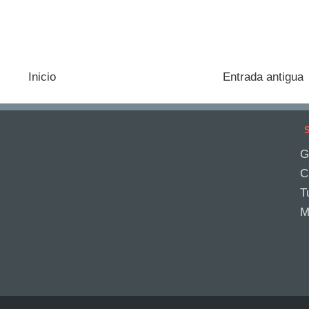
Inicio
Entrada antigua
S
G
C
T
M