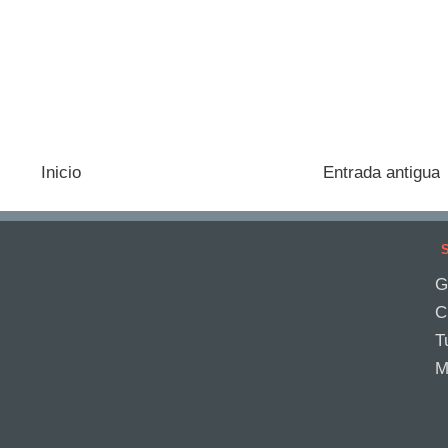
Inicio
Entrada antigua
S
G
C
T
M