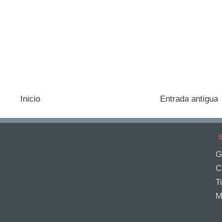
Inicio
Entrada antigua
S
G
C
T
M