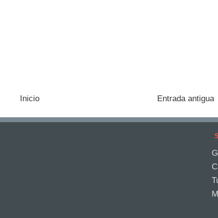
Inicio
Entrada antigua
S
G
C
T
M