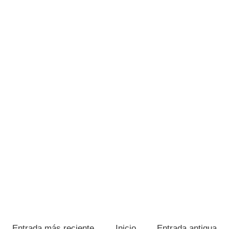
Entrada más reciente
Inicio
Entrada antigua