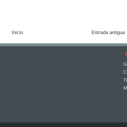
Inicio
Entrada antigua
S
G
C
T
M