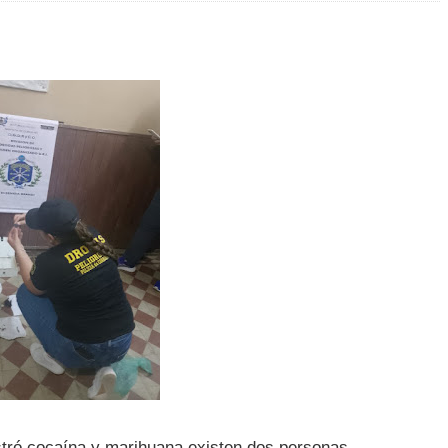
uestró cocaína y marihuana existen dos personas