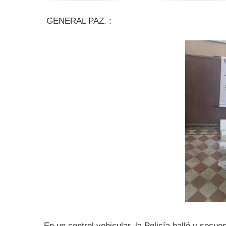
GENERAL PAZ. :
En un control vehicular, la Policía halló y sec