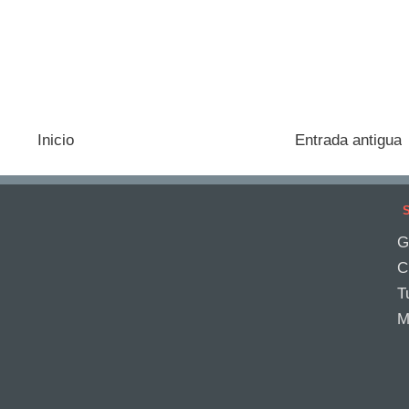
Inicio
Entrada antigua
S
G
C
T
M