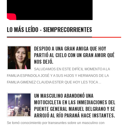
LO MÁS LEÍDO - SIEMPRECORRIENTES
DESPIDO A UNA GRAN AMIGA QUE HOY
PARTIÓ AL CIELO CON UN GRAN AMOR QUÉ
NOS DEJÓ.
SALUDAMOS EN ESTE DIFÍCIL MOMENTO A LA
FAMILIA ESPINDOLA JOSÉ Y A SUS HIJOS Y HERMANOS DE LA
FAMILIA GIMENEZ CLAUDIA ESTER QUE HOY LES TOCA ...
UN MASCULINO ABANDONÓ UNA
MOTOCICLETA EN LAS INMEDIACIONES DEL
PUENTE GENERAL MANUEL BELGRANO Y SE
ARROJÓ AL RÍO PARANÁ HACE INSTANTES.
Se tomó conocimiento por transeuntes sobre un masculino con