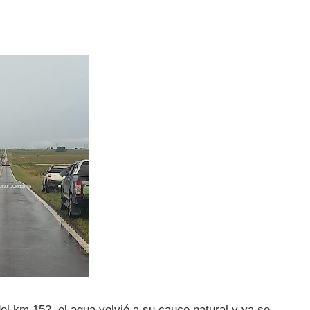
del km 152, el agua volvió a su cauce natural y ya se