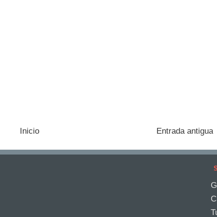
Inicio
Entrada antigua
S
G
C
T