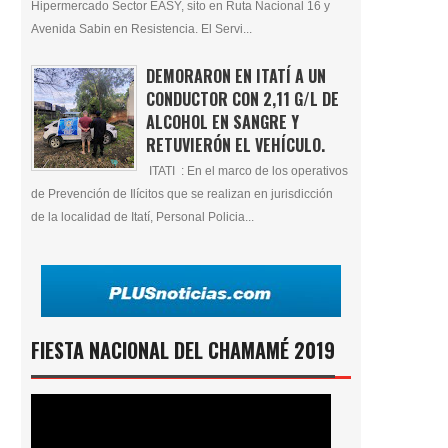
Hipermercado Sector EASY, sito en Ruta Nacional 16 y
Avenida Sabin en Resistencia. El Servi...
DEMORARON EN ITATÍ A UN
CONDUCTOR CON 2,11 G/L DE
ALCOHOL EN SANGRE Y
RETUVIERÓN EL VEHÍCULO.
ITATI : En el marco de los operativos
de Prevención de Ilícitos que se realizan en jurisdicción
de la localidad de Itatí, Personal Policia...
FIESTA NACIONAL DEL CHAMAMÉ 2019