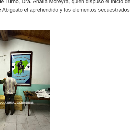
e Turno, Dra. Analía Moreyra, quién dispuso el inicio de
de Abigeato el aprehendido y los elementos secuestrados