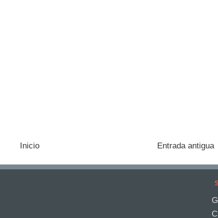
Inicio
Entrada antigua
S
G
C