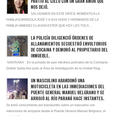
PARTIÓ AL CIELO CON UN GRAN AMOR QUÉ
NOS DEJÓ.
SALUDAMOS EN ESTE DIFÍCIL MOMENTO A LA
FAMILIA ESPINDOLA JOSÉ Y A SUS HIJOS Y HERMANOS DE LA
FAMILIA GIMENEZ CLAUDIA ESTER QUE HOY LES TOCA ...
LA POLICÍA DILIGENCIÓ ÓRDENES DE
ALLANAMIENTOS SECUESTRÓ ENVOLTORIOS
DE COCAINA Y DEMORÓ AL PROPIETARIO DEL
INMUEBLE.
SANTA ANA : En la jornada de ayer efectivos policiales de la Comisaría
Distrito Santa Ana junto al Área de Investigación de la Unidad Regi...
UN MASCULINO ABANDONÓ UNA
MOTOCICLETA EN LAS INMEDIACIONES DEL
PUENTE GENERAL MANUEL BELGRANO Y SE
ARROJÓ AL RÍO PARANÁ HACE INSTANTES.
Se tomó conocimiento por transeuntes sobre un masculino con
intenciones de arrojarse desde el Puente General Manuel Belgrano, el