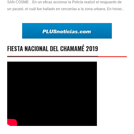
SAN COSME : En un eficaz accionar la Policía realizó el resguardo de
un yacaré, el cuál fue hallado en cercanías a la zona urbana. En horas...
FIESTA NACIONAL DEL CHAMAMÉ 2019