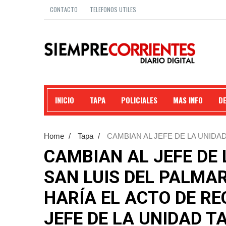
CONTACTO
TELEFONOS UTILES
INICIO
TAPA
POLICIALES
MAS INFO
D
Home
/
Tapa
/
CAMBIAN AL JEFE DE LA UNIDAD
FECHA SE HARÍA EL ACTO DE RECONOCIMIENTO A
CAMBIAN AL JEFE DE 
JEFATURA DE POLICÍA.
SAN LUIS DEL PALMAR
HARÍA EL ACTO DE R
JEFE DE LA UNIDAD T