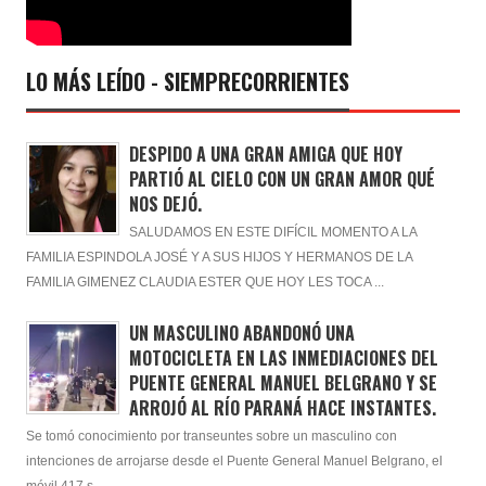
LO MÁS LEÍDO - SIEMPRECORRIENTES
DESPIDO A UNA GRAN AMIGA QUE HOY
PARTIÓ AL CIELO CON UN GRAN AMOR QUÉ
NOS DEJÓ.
SALUDAMOS EN ESTE DIFÍCIL MOMENTO A LA
FAMILIA ESPINDOLA JOSÉ Y A SUS HIJOS Y HERMANOS DE LA
FAMILIA GIMENEZ CLAUDIA ESTER QUE HOY LES TOCA ...
UN MASCULINO ABANDONÓ UNA
MOTOCICLETA EN LAS INMEDIACIONES DEL
PUENTE GENERAL MANUEL BELGRANO Y SE
ARROJÓ AL RÍO PARANÁ HACE INSTANTES.
Se tomó conocimiento por transeuntes sobre un masculino con
intenciones de arrojarse desde el Puente General Manuel Belgrano, el