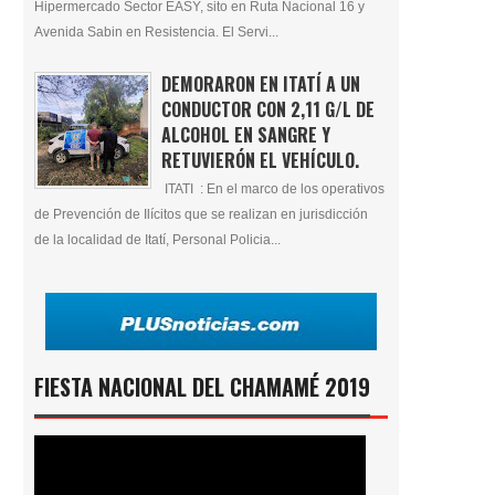
Hipermercado Sector EASY, sito en Ruta Nacional 16 y
Avenida Sabin en Resistencia. El Servi...
DEMORARON EN ITATÍ A UN
CONDUCTOR CON 2,11 G/L DE
ALCOHOL EN SANGRE Y
RETUVIERÓN EL VEHÍCULO.
ITATI : En el marco de los operativos
de Prevención de Ilícitos que se realizan en jurisdicción
de la localidad de Itatí, Personal Policia...
FIESTA NACIONAL DEL CHAMAMÉ 2019