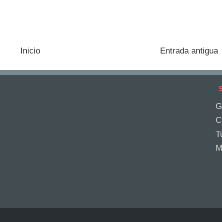
Inicio
Entrada antigua
S
G
C
T
M