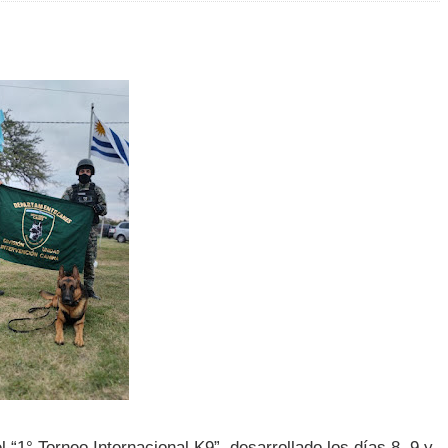
l “1° Torneo Internacional K9”, desarrollado los días 8, 9 y