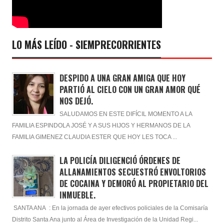
LO MÁS LEÍDO - SIEMPRECORRIENTES
DESPIDO A UNA GRAN AMIGA QUE HOY
PARTIÓ AL CIELO CON UN GRAN AMOR QUÉ
NOS DEJÓ.
SALUDAMOS EN ESTE DIFÍCIL MOMENTO A LA
FAMILIA ESPINDOLA JOSÉ Y A SUS HIJOS Y HERMANOS DE LA
FAMILIA GIMENEZ CLAUDIA ESTER QUE HOY LES TOCA ...
LA POLICÍA DILIGENCIÓ ÓRDENES DE
ALLANAMIENTOS SECUESTRÓ ENVOLTORIOS
DE COCAINA Y DEMORÓ AL PROPIETARIO DEL
INMUEBLE.
SANTA ANA : En la jornada de ayer efectivos policiales de la Comisaría
Distrito Santa Ana junto al Área de Investigación de la Unidad Regi...